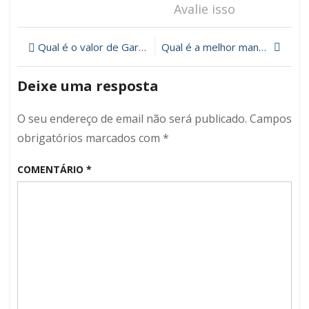
Avalie isso
Qual é o valor de Gareth Bale no Football Manager 2016?
Qual é a melhor maneira de Liverpool lidar com Man City?
Navegação
de
Deixe uma resposta
artigos
O seu endereço de email não será publicado.
Campos
obrigatórios marcados com
*
COMENTÁRIO
*