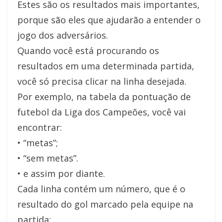
Estes são os resultados mais importantes,
porque são eles que ajudarão a entender o
jogo dos adversários.
Quando você está procurando os
resultados em uma determinada partida,
você só precisa clicar na linha desejada.
Por exemplo, na tabela da pontuação de
futebol da Liga dos Campeões, você vai
encontrar:
• “metas”;
• “sem metas”.
• e assim por diante.
Cada linha contém um número, que é o
resultado do gol marcado pela equipe na
partida;