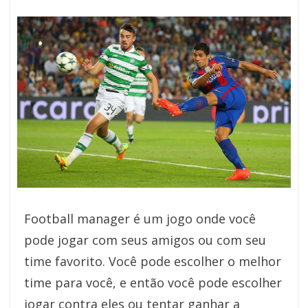
Football manager é um jogo onde você
pode jogar com seus amigos ou com seu
time favorito. Você pode escolher o melhor
time para você, e então você pode escolher
jogar contra eles ou tentar ganhar a