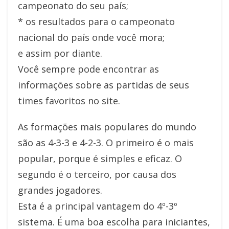
campeonato do seu país;
* os resultados para o campeonato
nacional do país onde você mora;
e assim por diante.
Você sempre pode encontrar as
informações sobre as partidas de seus
times favoritos no site.
As formações mais populares do mundo
são as 4-3-3 e 4-2-3. O primeiro é o mais
popular, porque é simples e eficaz. O
segundo é o terceiro, por causa dos
grandes jogadores.
Esta é a principal vantagem do 4º-3º
sistema. É uma boa escolha para iniciantes,