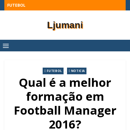
Skip
FUTEBOL
to
content
Ljumani
,
FUTEBOL
NOTICIA
Qual é a melhor
formação em
Football Manager
2016?