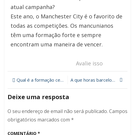
atual campanha?
Este ano, o Manchester City é o favorito de
todas as competições. Os mancunianos
têm uma formação forte e sempre
encontram uma maneira de vencer.
Avalie isso
Qual é a formação certa para sua equipe?
A que horas barcelona x Tottenham vai começar? Transmissão ao vivo grátis.
Navegação
de
Deixe uma resposta
artigos
O seu endereço de email não será publicado.
Campos
obrigatórios marcados com
*
COMENTÁRIO
*