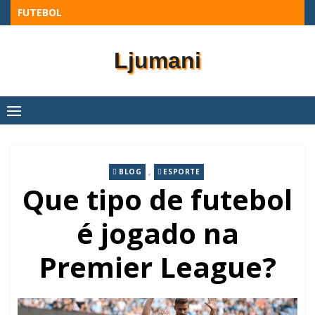
Skip
FUTEBOL
to
content
Ljumani
,
BLOG
ESPORTE
Que tipo de futebol
é jogado na
Premier League?