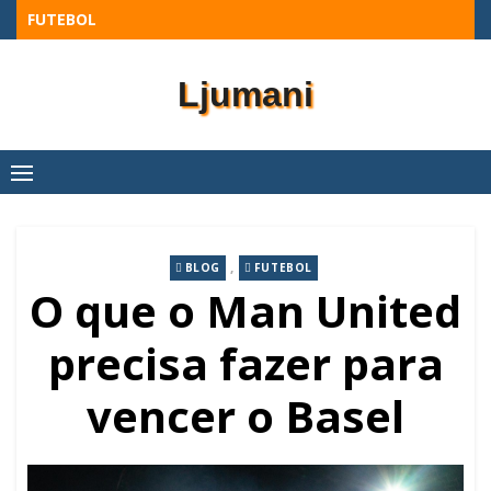
Skip
FUTEBOL
to
content
Ljumani
,
BLOG
FUTEBOL
O que o Man United
precisa fazer para
vencer o Basel